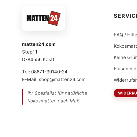
SERVIC
FAQ / Hilf
matten24.com
Kokosmat
Stepf 1
Keine Grü
D-84556 Kastl
Flusenbil
Tel: 08671-99140-24
E-Mail:
shop@matten24.com
Widerrufs
Ihr Spezialist für natürliche
WIDERRU
Kokosmatten nach Maß.