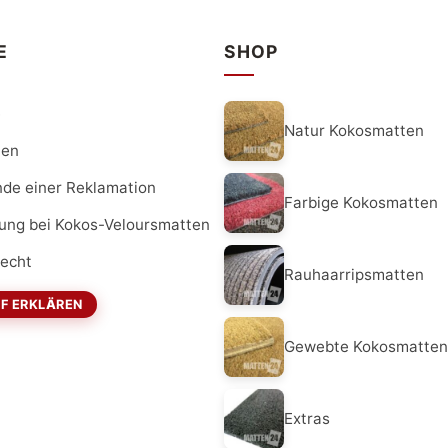
E
SHOP
e
Natur Kokosmatten
ten
nde einer Reklamation
Farbige Kokosmatten
dung bei Kokos-Veloursmatten
recht
Rauhaarripsmatten
F ERKLÄREN
Gewebte Kokosmatten
Extras