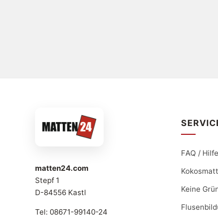
SERVIC
FAQ / Hilf
matten24.com
Kokosmat
Stepf 1
Keine Grü
D-84556 Kastl
Flusenbil
Tel: 08671-99140-24