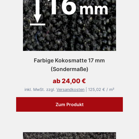
Farbige Kokosmatte 17 mm
(Sondermaße)
ab 24,00 €
inkl. MwSt. zzgl.
Versandkosten
| 125,02 € / m²
Zum Produkt