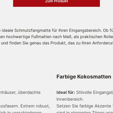
Zum Produkt
e ideale Schmutzfangmatte für Ihren Eingangsbereich. Ob fü
nen hochwertige Fußmatten nach Maß, als praktischen Rolle
und finden Sie genau das Produkt, das zu Ihren Anforderu
Farbige Kokosmatten
enhäuser, überdachte
Ideal für:
Stilvolle Eingangs
Innenbereich.
kosfasern. Extrem robust,
Setzen Sie farbige Akzente 
lich in verschiedenen
sind in eleganten Tönen wie